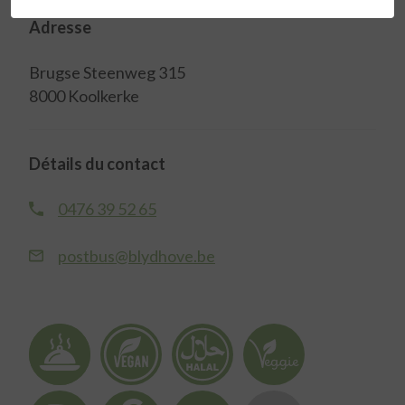
Adresse
Brugse Steenweg 315
8000 Koolkerke
Détails du contact
0476 39 52 65
postbus@blydhove.be