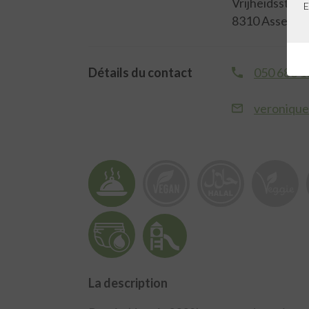
Vrijheidsstraa
E
8310 Assebro
Détails du contact
050 683 1
veroniqu
La description