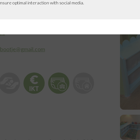
t 12
nsure optimal interaction with social media.
ek
83
ebootje@gmail.com