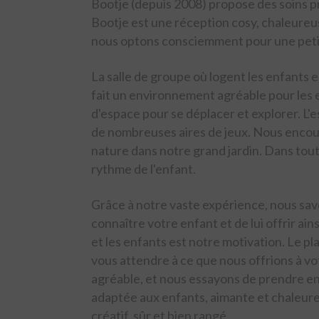
Bootje (depuis 2008) propose des soins pr
Bootje est une réception cosy, chaleureus
nous optons consciemment pour une petit
La salle de groupe où logent les enfants e
fait un environnement agréable pour les 
d'espace pour se déplacer et explorer. L'
de nombreuses aires de jeux. Nous encoura
nature dans notre grand jardin. Dans tout
rythme de l'enfant.
Grâce à notre vaste expérience, nous savo
connaître votre enfant et de lui offrir ai
et les enfants est notre motivation. Le pl
vous attendre à ce que nous offrions à v
agréable, et nous essayons de prendre en
adaptée aux enfants, aimante et chaleur
créatif, sûr et bien rangé.