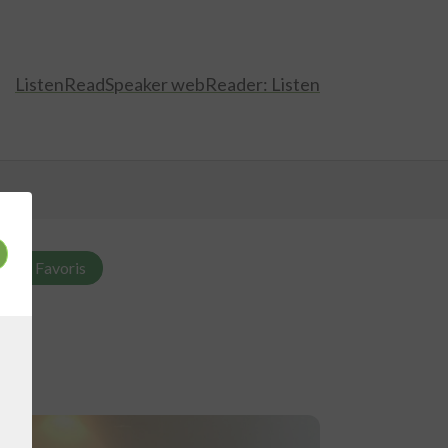
Listen
ReadSpeaker webReader: Listen
r aux Favoris