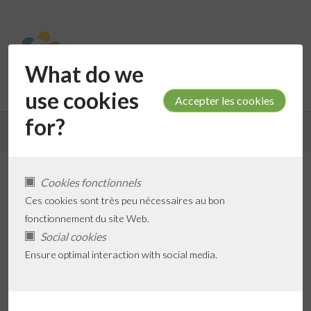
What do we
use cookies
for?
Retour aux résultats de recherche
Cookies fonctionnels
Bolleke Beer
Ces cookies sont très peu nécessaires au bon
fonctionnement du site Web.
Social cookies
Ensure optimal interaction with social media.
Ajouter aux Favoris