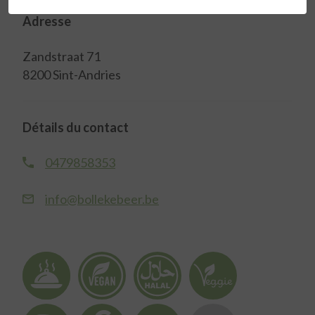
Adresse
Zandstraat 71
8200 Sint-Andries
Détails du contact
0479858353
info@bollekebeer.be